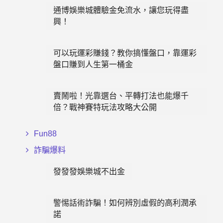
通博娛樂城體驗金免流水，讓您玩得盡
興！
可以玩運彩賺錢？教你搞懂盤口，靠運彩
盤口賺到人生第一桶金
賣鬧啦！光靠選台、平轉打法也能爆千
倍？戰神賽特玩法攻略大公開
Fun88
詐騙爆料
發發發娛樂城不出金
警惕話術詐騙！如何辨別虛假的高利潤承
諾