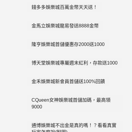
錢多多娛樂城百萬金幣天天送！
金馬立娛樂城龍易發送8888金幣
隆亨娛樂城首儲優惠存2000送1000
博天堂娛樂城專屬週末紅利，存款送1000
金禾娛樂城新會員首儲送100%回饋
CQueen女神娛樂城首儲加碼，最高領
9000
通博娛樂城不出金是真的嗎！？看看真實