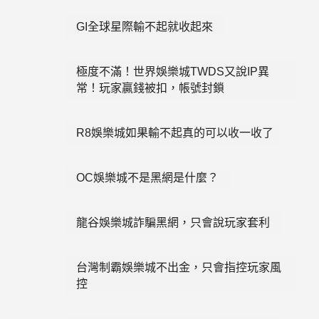
GI全球星際輸不起就收起來
極度不滿！世界娛樂城TWDS又說IP異
常！玩家贏錢被扣，帳號封鎖
R8娛樂城如果輸不起真的可以收一收了
OC娛樂城不是黑網是什麼？
龍谷娛樂城詐騙黑網，只會說玩家套利
台灣制霸娛樂城不出金，只會指控玩家風
控