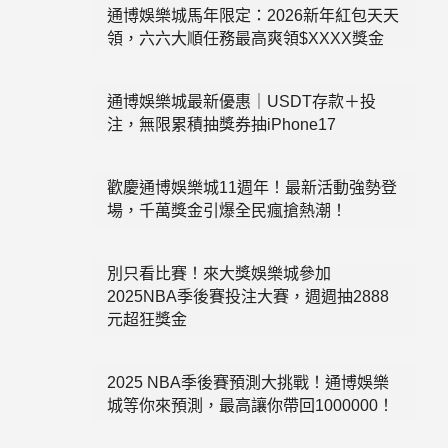
通博娛樂城馬年限定：2026新年紅包天天
領，六六大順任務最高爽領$XXXX獎金
通博娛樂城最新優惠｜USDT存款＋投
注，無限累積抽獎券抽iPhone17
歡慶通博娛樂城11週年！最新活動強勢登
場，千萬獎金引爆全民瘋搶熱潮！
別只看比賽！來大獎娛樂城參加
2025NBA季後賽投注大賽，週週抽2888
元超狂獎金
2025 NBA季後賽預測大挑戰！通博娛樂
城等你來預測，最高讓你帶回1000000！