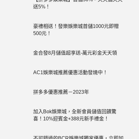
送5%！
豪禮相送！發樂娛樂城首儲1000元即贈
500元！
金合發8月儲值超享送-萬元彩金天天領
AC1娛樂城推薦優惠活動發燒中！
拼多多優惠推薦－2023年
加入Bok娛樂城，全新會員儲值回饋驚
喜！10%迎賓金+388元新手禮金！
不可錯過的BCR娛樂城獨家優惠，立即加