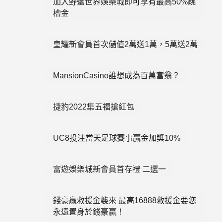
加入野蠻世界娛樂城即可享有最高50%跳
槽金
皇耀新會員首次儲值2萬送1萬，5萬送2萬
MansionCasino誰想成為百萬富翁？
捷豹2022集五福搶紅包
UC8投注當天足球賽事贏金加獎10%
富遊娛樂城新會員首存禮 二選一
錢豪贏救援金襲來 最高16888救援金要您
永遠置身於錢豪贏！