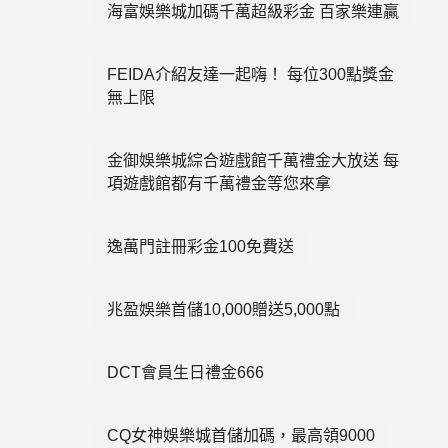
海富娛樂城加碼千萬超級彩金 百家樂連贏
FEIDA介紹友達一起嗨！ 每位300點獎金
無上限
金御娛樂城綜合遊戲館千萬禮金大放送 每
項遊戲館都有千萬禮金等您來拿
逸萬門註冊彩金100免費送
兆盈娛樂首儲10,000贈送5,000點
DCT會員生日禮金666
CQ女神娛樂城首儲加碼，最高領9000