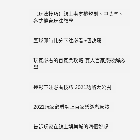
【玩法技巧】線上老虎機規則、中獎率、
各式機台玩法教學
籃球即時比分下注必看5個訣竅
玩家必看的百家樂攻略-真人百家樂破解必
學
運彩下注必看技巧-2021功略大公開
2021玩家必看線上百家樂遊戲密技
告訴玩家在線上娛樂城的四個好處