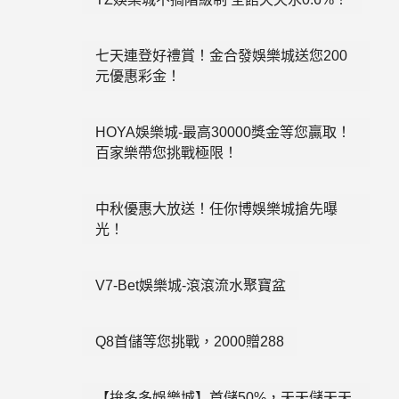
七天連登好禮賞！金合發娛樂城送您200
元優惠彩金！
HOYA娛樂城-最高30000獎金等您贏取！
百家樂帶您挑戰極限！
中秋優惠大放送！任你博娛樂城搶先曝
光！
V7-Bet娛樂城-滾滾流水聚寶盆
Q8首儲等您挑戰，2000贈288
【拚多多娛樂城】首儲50%，天天儲天天