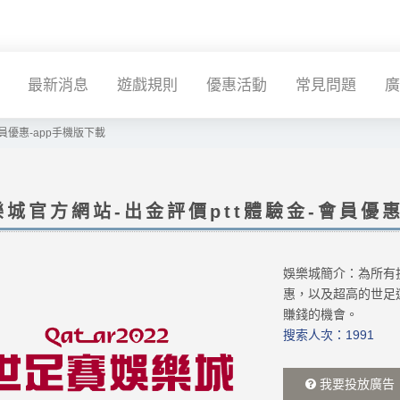
最新消息
遊戲規則
優惠活動
常見問題
員優惠-app手機版下載
城官方網站-出金評價ptt體驗金-會員優惠
娛樂城簡介：為所有
惠，以及超高的世足
賺錢的機會。
搜索人次：1991
我要投放廣告