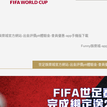
樂城官方網站-出金評價ptt體驗金-會員優惠-app手機版下載
Funny娛樂城-
金好贏娛樂城
MORE >
MORE >
世足娛樂城官方網站-出金評價ptt體驗金-會員優