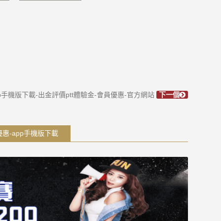
app手機版下載-出金評價ptt體驗金-會員優惠-官方網站
下一個
蒙地卡羅娛樂城-官方網站-app手機版下載-出金評價ptt體驗金-會員優惠
MORE >
惠-app手機版下載