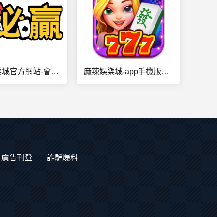
必贏娛樂城官方網站-會員優惠-app手機版下載-出金評價ptt體驗金
麻辣娛樂城-app手機版下載-出金評價ptt體驗金-會員優惠-官方網站
廣告刊登
詐騙爆料