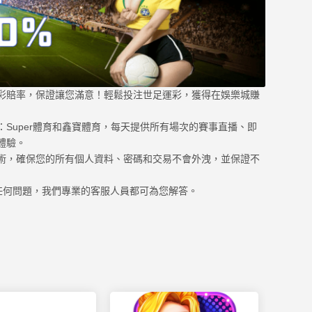
彩賠率，保證讓您滿意！輕鬆投注世足運彩，獲得在娛樂城賺
Super體育和鑫寶體育，每天提供所有場次的賽事直播、即
體驗。
術，確保您的所有個人資料、密碼和交易不會外洩，並保證不
足的任何問題，我們專業的客服人員都可為您解答。