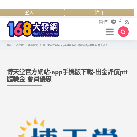
登入
註冊
简体
首頁
娛樂城
遊戲豐富
博天堂官方網站-app手機版下載-出金評價ptt體驗金-會員優惠
博天堂官方網站-app手機版下載-出金評價ptt
體驗金-會員優惠