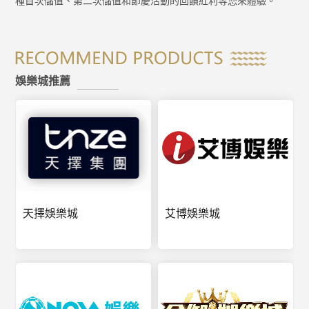
種首次儲值、第二次儲值和節慶活動的回饋紅利等您來體驗。
娛樂城推薦
天擇娛樂城
艾博娛樂城