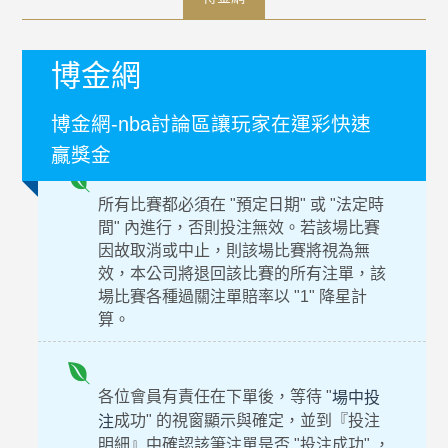
博金網
博金網-nba討論區讓玩家在運彩快速
贏獎金
所有比賽都必須在 "預定日期" 或 "法定時
間" 內進行，否則投注無效。若該場比賽
因故取消或中止，則該場比賽將視為無
效，本公司將退回該比賽的所有注單，該
場比賽各種過關注單賠率以 "1" 降星計
算。
各位會員有責任在下單後，等待 "
場中投
成功" 的視窗顯示與確定，並到『投注
注
明細』中確認該筆注單是否 "投注成功" ，