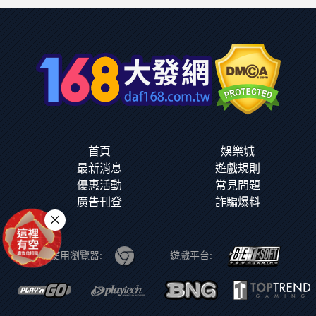
首頁
娛樂城
最新消息
遊戲規則
優惠活動
常見問題
廣告刊登
詐騙爆料
推薦使用瀏覽器:
遊戲平台: