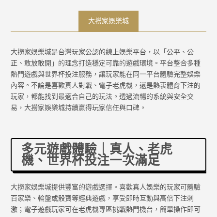
大撈家娛樂城
大撈家娛樂城是台灣玩家公認的線上娛樂平台，以「公平、公
正、敢放敢開」的理念打造穩定可靠的遊戲環境。平台整合多種
熱門遊戲與世界杯投注服務，讓玩家能在同一平台體驗完整娛樂
內容。不論是喜歡真人對戰、電子老虎機，還是熱衷體育下注的
玩家，都能找到最適合自己的玩法。透過流暢的系統與安全交
易，大撈家娛樂城持續贏得玩家信任與口碑。
多元遊戲體驗｜真人、老虎
機、世界杯投注一次滿足
大撈家娛樂城提供豐富的遊戲選擇。喜歡真人娛樂的玩家可體驗
百家樂、輪盤或骰寶等經典遊戲，享受即時互動與高倍下注刺
激；電子遊戲玩家可在老虎機專區挑戰熱門機台，簡單操作即可