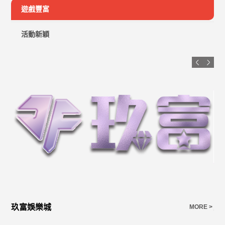
遊戲豐富
活動新穎
玖富娛樂城
E >
MORE >