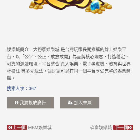
娛樂城簡介：大撈家娛樂城 是台灣玩家長期推薦的線上娛樂平
台，以「公平、公正、敢放敢開」為品牌核心理念，打造穩定、
可靠的遊戲環境。平台整合 真人娛樂、電子老虎機、體育與世界
杯投注 等多元玩法，讓玩家可以在同一個平台享受完整的娛樂體
驗。
搜索人次：367
我要投放廣告
加入會員
上一個
MBM娛樂城
玖富娛樂城
下一個