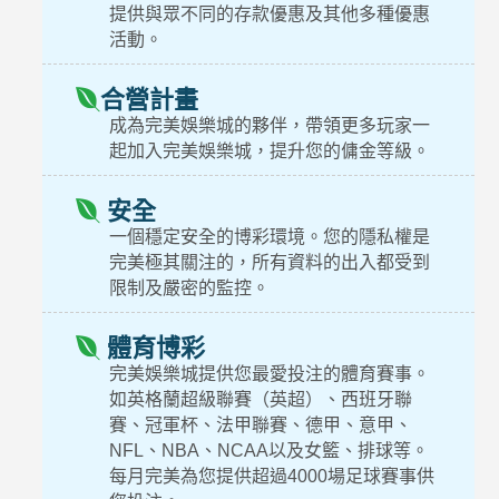
提供與眾不同的存款優惠及其他多種優惠
活動。
合營計畫
成為完美娛樂城的夥伴，帶領更多玩家一
起加入完美娛樂城，提升您的傭金等級。
安全
一個穩定安全的博彩環境。您的隱私權是
完美極其關注的，所有資料的出入都受到
限制及嚴密的監控。
體育博彩
完美娛樂城提供您最愛投注的體育賽事。
如英格蘭超級聯賽（英超）、西班牙聯
賽、冠軍杯、法甲聯賽、德甲、意甲、
NFL、NBA、NCAA以及女籃、排球等。
每月完美為您提供超過4000場足球賽事供