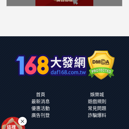
首頁
娛樂城
最新消息
遊戲規則
優惠活動
常見問題
廣告刊登
詐騙爆料