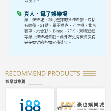
您投注。
真人、電子娛樂場
線上娛樂城，您可選擇的多種遊戲。包括
有輪盤、21點、電子撲克、老虎機、北京
賽車、六合彩、 Bingo、7PK、累積遊戲
等線上娛樂場遊戲。此外您更有機會贏得
完美娛樂的各類累積獎金。
娛樂城推薦