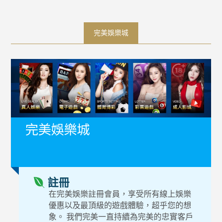
完美娛樂城
完美娛樂城
註冊
在完美娛樂註冊會員，享受所有線上娛樂
優惠以及最頂級的遊戲體驗，超乎您的想
象。 我們完美一直持續為完美的忠實客戶