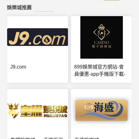
娛樂城推薦
J9.com
899娛樂城官方網站-會
員優惠-app手機版下載-
出金評價ptt體驗金