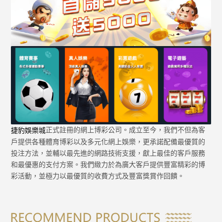
正式註冊的網上博彩公司。成立至今，我們不但為客
捷豹娛樂城
戶提供各種體育博彩以及多元化網上娛樂，更承諾配備最優質的
投注方法，並輔以最先進的網路技術支援，獻上最佳的客戶服務
和最優惠的支付方案。我們緻力於為廣大客戶提供豐富精彩的博
彩活動，並極力以最優質的收費方式及豐富獎賞作回饋。