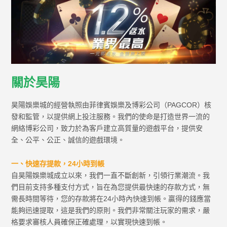
關於昊陽
昊陽娛樂城的經營執照由菲律賓娛樂及博彩公司（PAGCOR）核
發和監管，以提供網上投注服務。我們的使命是打造世界一流的
網絡博彩公司，致力於為客戶建立高質量的遊戲平台，提供安
全、公平、公正、誠信的遊戲環境。
一、快速存提款，24小時到帳
自昊陽娛樂城成立以來，我們一直不斷創新，引領行業潮流。我
們目前支持多種支付方式，旨在為您提供最快速的存款方式，無
需長時間等待，您的存款將在24小時內快速到帳。贏得的錢應當
能夠迅速提取，這是我們的原則。我們非常關注玩家的需求，嚴
格要求審核人員確保正確處理，以實現快速到帳。