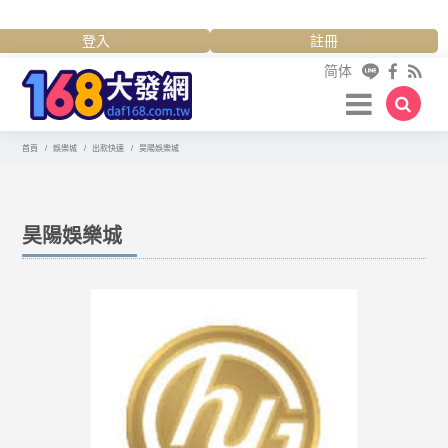
登入
註冊
简体
首頁
娛樂城
出款快速
昊陽娛樂城
昊陽娛樂城