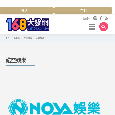
登入
註冊
简体
首頁
娛樂城
遊戲豐富
諾亞娛樂
諾亞娛樂