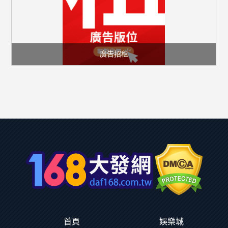
廣告招租
首頁
娛樂城