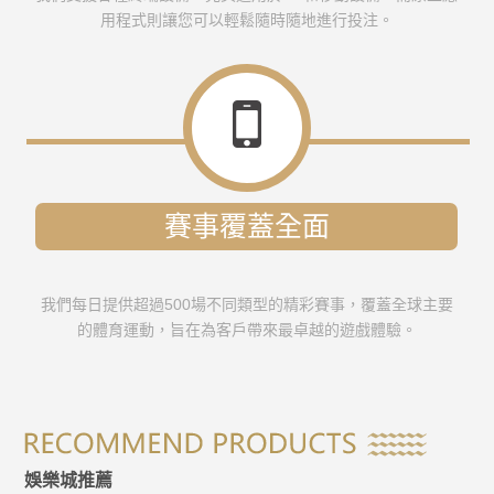
用程式則讓您可以輕鬆隨時隨地進行投注。
賽事覆蓋全面
我們每日提供超過500場不同類型的精彩賽事，覆蓋全球主要
的體育運動，旨在為客戶帶來最卓越的遊戲體驗。
娛樂城推薦