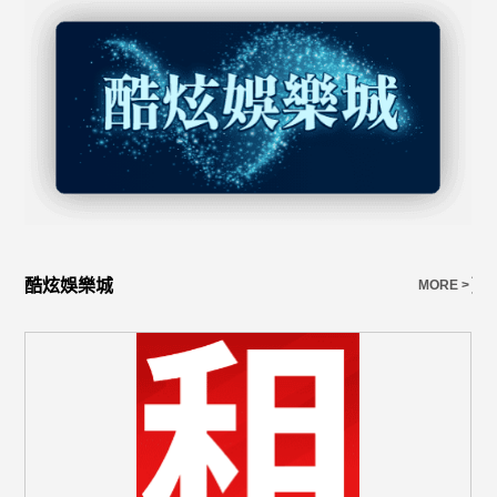
酷炫娛樂城
E >
MORE >