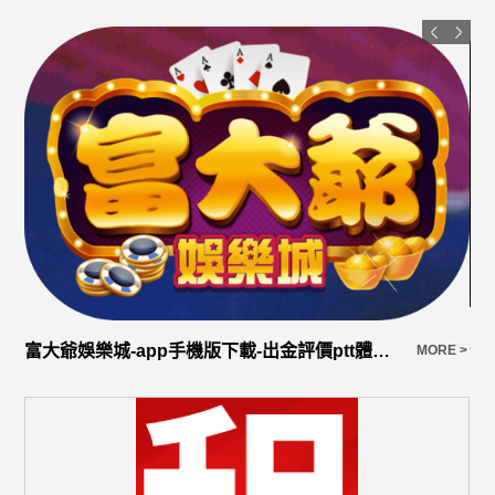
富大爺娛樂城-app手機版下載-出金評價ptt體驗金-會員優惠-官方網站
E >
MORE >