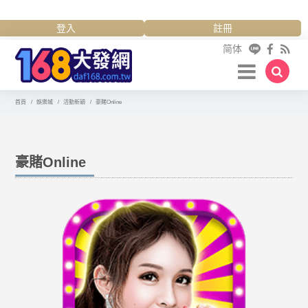
登入
註冊
简体
首頁
娛樂城
活動新穎
豪賭Online
豪賭Online