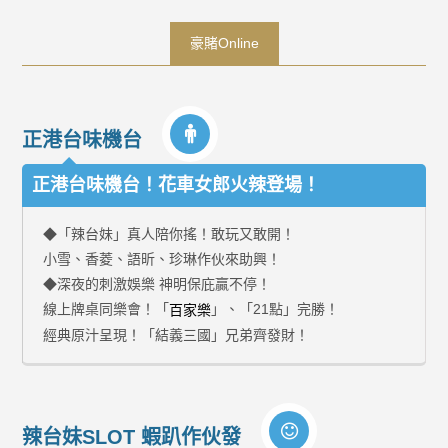
豪賭Online
正港台味機台
正港台味機台！花車女郎火辣登場！
◆「辣台妹」真人陪你搖！敢玩又敢開！
小雪、香菱、語昕、珍琳作伙來助興！
◆深夜的刺激娛樂 神明保庇贏不停！
線上牌桌同樂會！「
」、「21點」完勝！
百家樂
經典原汁呈現！「結義三國」兄弟齊發財！
辣台妹SLOT 蝦趴作伙發