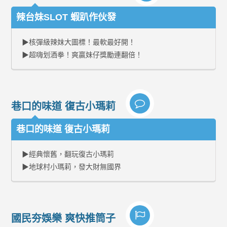
辣台妹SLOT 蝦趴作伙發
▶核彈級辣妹大圖標！最軟最好開！
▶超嗨划酒拳！爽贏妹仔獎勵連翻倍！
巷口的味道 復古小瑪莉
巷口的味道 復古小瑪莉
▶經典懷舊，翻玩復古小瑪莉
▶地球村小瑪莉，發大財無國界
國民夯娛樂 爽快推筒子