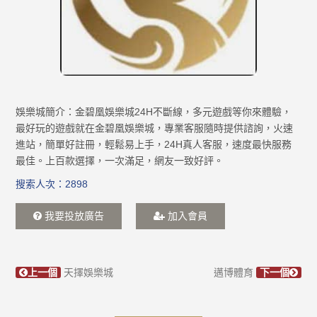
娛樂城簡介：金碧凰娛樂城24H不斷線，多元遊戲等你來體驗，
最好玩的遊戲就在金碧凰娛樂城，專業客服隨時提供諮詢，火速
進站，簡單好註冊，輕鬆易上手，24H真人客服，速度最快服務
最佳。上百款選擇，一次滿足，網友一致好評。
搜索人次：2898
我要投放廣告
加入會員
上一個
天擇娛樂城
邁博體育
下一個