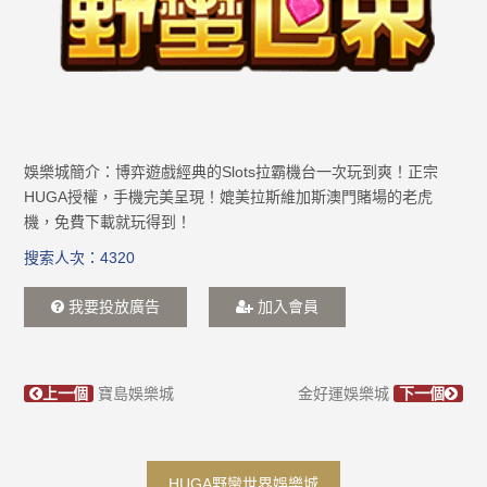
娛樂城簡介：博弈遊戲經典的Slots拉霸機台一次玩到爽！正宗
HUGA授權，手機完美呈現！媲美拉斯維加斯澳門賭場的老虎
機，免費下載就玩得到！
搜索人次：4320
我要投放廣告
加入會員
上一個
寶島娛樂城
金好運娛樂城
下一個
HUGA野蠻世界娛樂城