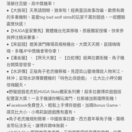
落鎖住百變，高中獎機率！
●【大狼哥】天黑請閉眼，狼來啦！經典童話故事改編，歡樂有趣
的多重機制，喜愛big bad wolf slots的玩家千萬別錯過，一起體驗
贏獎快感！
●【HUGA皇家賽馬】實體機台完美移植，原廠獨家授權，快來參
與押注精采賽事。
●【來鼠錢】媲美澳門賭場高規格機台，大獎天天開，鼠錢嗨嗨
嗨，多種JP中獎機會等你拿！
●【潘金蓮】、【齊天大聖】、【白蛇傳】經典拉霸街機、角子機
台開獎發發發。
●【水滸傳】正版角子老虎機移植，見證梁山靈魂傳說人物宋江、
林沖；呈現水滸傳實體機的「特色比倍遊戲」，比大比小押分翻
倍嗨翻天。
●野蠻遊戲老虎机HUGA Slots獨家系列賽！超多拉霸博弈遊戲搭
配豐富大獎！一支手機讓你暢玩澳門、拉斯維加斯國際街機！
●Facebook免費登入，輕鬆上手博弈遊戲，加碼Bonus Game、
撲克比大小、小瑪莉副遊戲應有盡有。
●角子老虎機規則簡單，中國故事拉霸、西方嘉年華角子機，籌碼
金幣玩法多元，讓博弈趣味無窮。