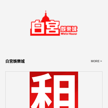
豪銀娛樂城
金
E >
MORE >