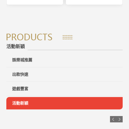
評價ptt體驗金-會員優惠
活動新穎
娛樂城推薦
出款快速
遊戲豐富
活動新穎