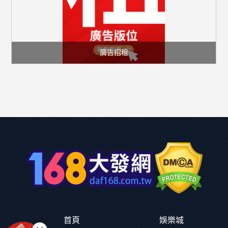
廣告招租
首頁
娛樂城