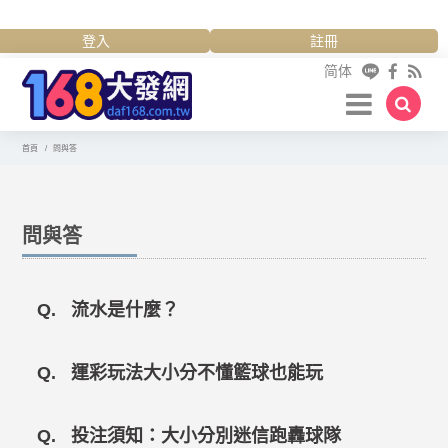
登入
註冊
简体
首頁
問與答
問與答
Q.
流水是什麼？
Q.
運彩玩法大小分不懂籃球也能玩
Q.
投注須知：大小分別迷信跑轟球隊