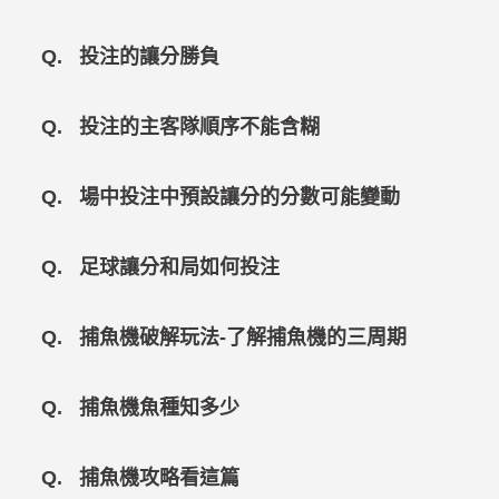
Q.
投注的讓分勝負
Q.
投注的主客隊順序不能含糊
Q.
場中投注中預設讓分的分數可能變動
Q.
足球讓分和局如何投注
Q.
捕魚機破解玩法-了解捕魚機的三周期
Q.
捕魚機魚種知多少
Q.
捕魚機攻略看這篇