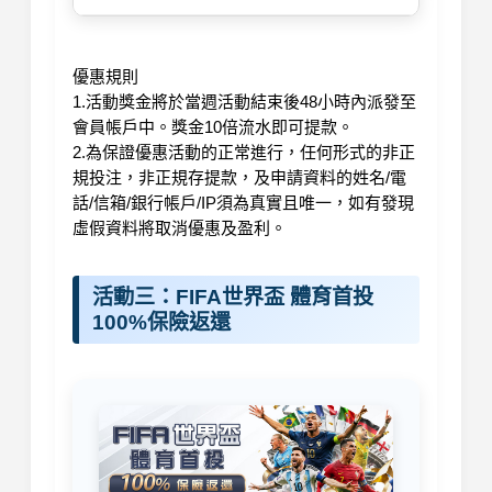
優惠規則
1.活動獎金將於當週活動結束後48小時內派發至
會員帳戶中。獎金10倍流水即可提款。
2.為保證優惠活動的正常進行，任何形式的非正
規投注，非正規存提款，及申請資料的姓名/電
話/信箱/銀行帳戶/IP須為真實且唯一，如有發現
虛假資料將取消優惠及盈利。
活動三：FIFA世界盃 體育首投
100%保險返還