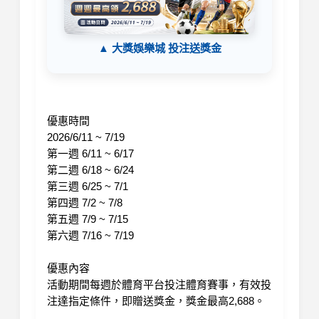
▲ 大獎娛樂城 投注送獎金
優惠時間
2026/6/11 ~ 7/19
第一週 6/11 ~ 6/17
第二週 6/18 ~ 6/24
第三週 6/25 ~ 7/1
第四週 7/2 ~ 7/8
第五週 7/9 ~ 7/15
第六週 7/16 ~ 7/19
優惠內容
活動期間每週於體育平台投注體育賽事，有效投
注達指定條件，即贈送獎金，獎金最高2,688。