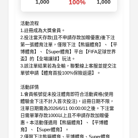
100%
1,000
1,000
活動流程
1.註冊成為大獎會員。
2.投注當天存款(且不申請存款加贈優惠)後下注
第一張體育注單，僅限下注【熊貓體育】、【平
博體育】、【Super體育】平台【FIFA足球世界
盃】的【全場讓球】玩法。
3.該注單結果若為全輸，聯繫線上客服並提交注
單號申請【體育首投100%保險返還】。
活動詳情
1.會員帳號從未投注體育即符合活動資格(使用
體驗金下注不計入首次投注)，註冊日期不限，
注單日期需為2026/6/11 00:00:00之後。下注當
日需單筆存款1000以上且不申請存款加贈優
惠。本活動僅適用【熊貓體育】、【平博體
育】、【Super體育】。
2.僅限下注熊貓體育、平博體育、Super體育