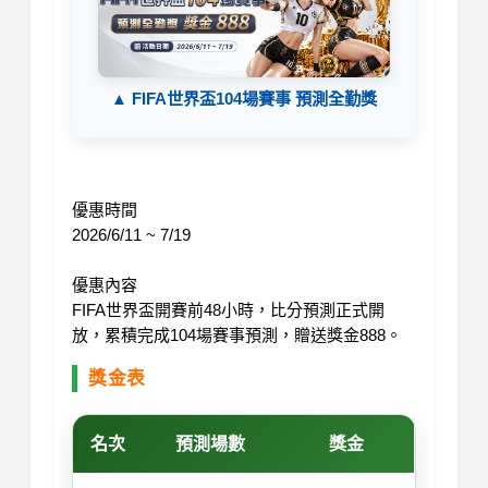
▲ FIFA世界盃104場賽事 預測全勤獎
優惠時間
2026/6/11 ~ 7/19
優惠內容
FIFA世界盃開賽前48小時，比分預測正式開
放，累積完成104場賽事預測，贈送獎金888。
獎金表
名次
預測場數
獎金