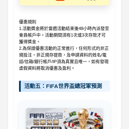
優惠規則
1.活動獎金將於當週活動結束後48小時內派發至
會員帳戶中。活動期間須有1次或3次存款才可
獲得獎金。
2.為保證優惠活動的正常進行，任何形式的非正
規投注，非正規存提款，及申請資料的姓名/電
話/信箱/銀行帳戶/IP須為真實且唯一，如有發現
虛假資料將取消優惠及盈利。
活動五：FIFA世界盃總冠軍預測