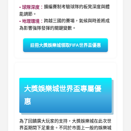
擴編賽制考驗球隊的板凳深度與體
• 球隊深度：
能調節。
跨越三國的賽場，氣候與時差將成
• 地理環境：
為影響強隊發揮的關鍵變數。
註冊大獎娛樂城領取FIFA世界盃優惠
大獎娛樂城世界盃專屬優
惠
為了回饋廣大玩家的支持，大獎娛樂城在此次世
界盃期間下足重金。不同於市面上一般的娛樂城