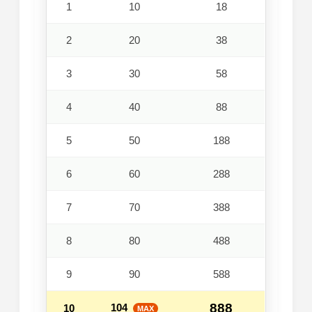
1
10
18
2
20
38
3
30
58
4
40
88
5
50
188
6
60
288
7
70
388
8
80
488
9
90
588
888
104
10
MAX