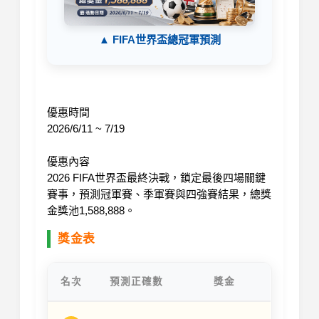
▲ FIFA世界盃總冠軍預測
優惠時間
2026/6/11 ~ 7/19
優惠內容
2026 FIFA世界盃最終決戰，鎖定最後四場關鍵
賽事，預測冠軍賽、季軍賽與四強賽結果，總獎
金獎池1,588,888。
獎金表
名次
預測正確數
獎金