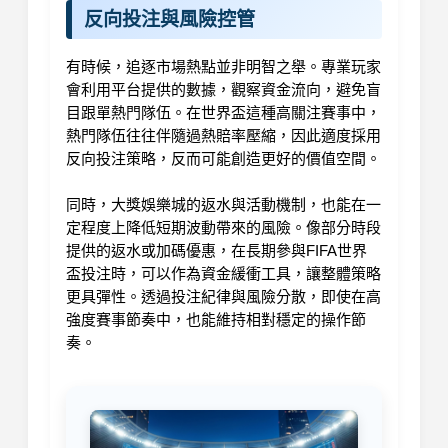
反向投注與風險控管
有時候，追逐市場熱點並非明智之舉。專業玩家
會利用平台提供的數據，觀察資金流向，避免盲
目跟單熱門隊伍。在世界盃這種高關注賽事中，
熱門隊伍往往伴隨過熱賠率壓縮，因此適度採用
反向投注策略，反而可能創造更好的價值空間。
同時，大獎娛樂城的返水與活動機制，也能在一
定程度上降低短期波動帶來的風險。像部分時段
提供的返水或加碼優惠，在長期參與FIFA世界
盃投注時，可以作為資金緩衝工具，讓整體策略
更具彈性。透過投注紀律與風險分散，即使在高
強度賽事節奏中，也能維持相對穩定的操作節
奏。