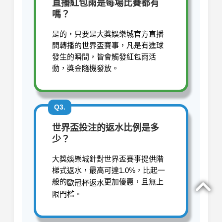
直播紅包雨是每場比賽都有
嗎？
是的，只要是大獎娛樂城官方直播
間轉播的世界盃賽事，凡是有進球
發生的瞬間，皆會觸發紅包雨活
動，獎金隨機發放。
Q3.
世界盃投注的返水比例是多
少？
大獎娛樂城針對世界盃賽事提供階
梯式返水，最高可達1.0%，比起一
般的
更加優惠，且無上
歐冠杯返水
限門檻。