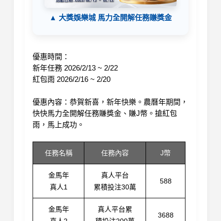
▲ 大獎娛樂城 馬力全開解任務賺獎金
優惠時間：
新年任務 2026/2/13 ~ 2/22
紅包雨 2026/2/16 ~ 2/20
優惠內容：恭賀新喜，新年快樂。農曆年期間，
快快馬力全開解任務賺獎金、賺J幣。搶紅包
雨，馬上成功。
任務名稱
任務內容
J幣
金馬年
真人平台
588
真人1
累積投注30萬
金馬年
真人平台累
3688
真人2
積投注200萬