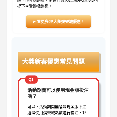
醒，博弈應適度，請在同意大獎規則和聲明的前
提下享受遊戲樂趣。
➤ 看更多JP大獎娛樂城優惠！
大獎新春優惠常見問題
Q1.
活動期間可以使用現金版投注
嗎？
可以，活動期間無論是現金版下注
還是使用娛樂城點數進行投注，都