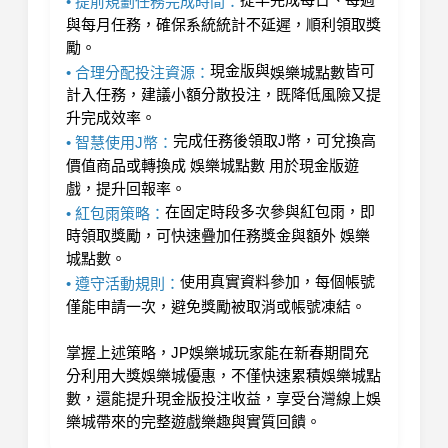
• 提前規劃任務完成時間：
與每月任務，確保系統統計不延遲，順利領取獎
勵。
現金版與
皆可
• 合理分配投注資源：
娛樂城點數
計入任務，建議小額分散投注，既降低風險又提
升完成效率。
完成任務後領取J幣，可兌換高
• 智慧使用J幣：
價值商品或轉換成 娛樂城點數 用於現金版遊
戲，提升回報率。
在固定時段多次參與紅包雨，即
• 紅包雨策略：
時領取獎勵，可快速疊加任務獎金與額外 娛樂
城點數。
使用真實資料參加，每個帳號
• 遵守活動規則：
僅能申請一次，避免獎勵被取消或帳號凍結。
掌握上述策略，JP娛樂城玩家能在新春期間充
分利用大獎娛樂城優惠，不僅快速累積娛樂城點
數，還能提升現金版投注收益，享受台灣線上娛
樂城帶來的完整遊戲樂趣與實質回饋。