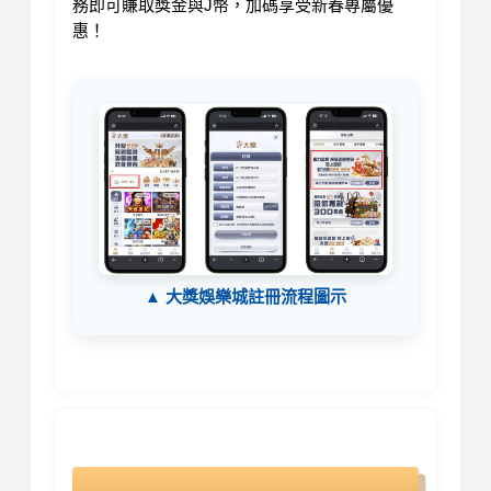
務即可賺取獎金與J幣，加碼享受新春專屬優
惠！
▲ 大獎娛樂城註冊流程圖示