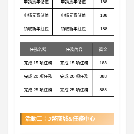
申請馬年儲值
申請馬年儲值
188
申請元宵儲值
申請元宵儲值
188
領取新年紅包
領取新年紅包
188
任務名稱
任務內容
獎金
完成 15 項任務
完成 15 項任務
188
完成 20 項任務
完成 20 項任務
388
完成 25 項任務
完成 25 項任務
888
活動二：J幣商城&任務中心