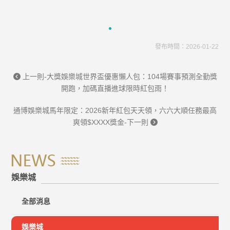
發布時間：2026-01-22
上一則-大獎娛樂城世界盃優惠懶人包：104場賽事預測全勤獎
開跑，加碼直播進球限時紅包雨！
通博娛樂城馬年限定：2026新年紅包天天領，六六大順任務最高
爽領$XXXX獎金-下一則
娛樂城
全部消息
娛樂城