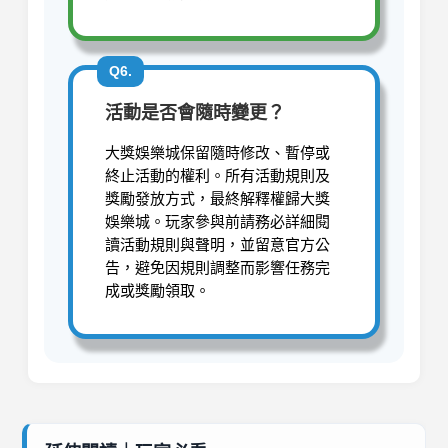
Q6.
活動是否會隨時變更？
大獎娛樂城保留隨時修改、暫停或
終止活動的權利。所有活動規則及
獎勵發放方式，最終解釋權歸大獎
娛樂城。玩家參與前請務必詳細閱
讀活動規則與聲明，並留意官方公
告，避免因規則調整而影響任務完
成或獎勵領取。