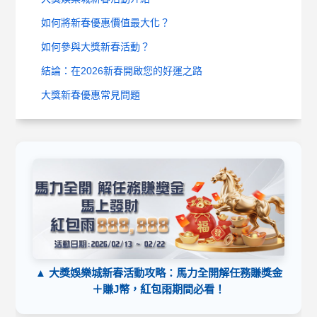
如何將新春優惠價值最大化？
如何參與大獎新春活動？
結論：在2026新春開啟您的好運之路
大獎新春優惠常見問題
▲ 大獎娛樂城新春活動攻略：馬力全開解任務賺獎金
＋賺J幣，紅包雨期間必看！