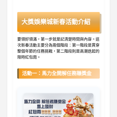
大獎娛樂城新春活動介紹
要領好領滿，第一步就是記清楚時間與內容。這
次新春活動主要分為兩個階段：第一階段是貫穿
整個年節的任務挑戰，第二階段則是高潮迭起的
限時紅包雨。
活動一：馬力全開解任務賺獎金