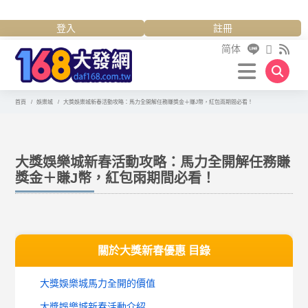
登入
註冊
简体
首頁
娛樂城
大獎娛樂城新春活動攻略：馬力全開解任務賺獎金＋賺J幣，紅包雨期間必看！
大獎娛樂城新春活動攻略：馬力全開解任務賺
獎金＋賺J幣，紅包雨期間必看！
關於大獎新春優惠 目錄
大獎娛樂城馬力全開的價值
大獎娛樂城新春活動介紹