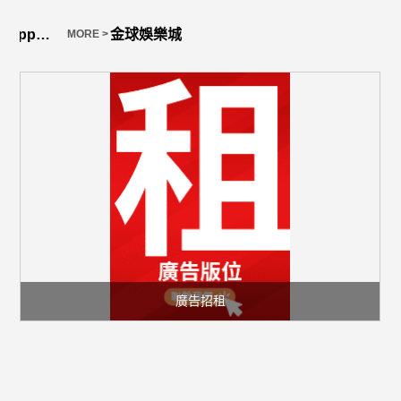
金球娛樂城
利
E >
MORE >
廣告招租