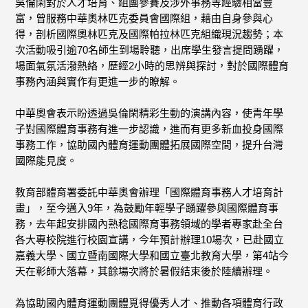
吳倫閑對於人才培育、組團參賽及涉外事務等經驗相當豐
富，曾服務中華奧林匹克委員會國際組，藉由自身參與心
得，剖析國際奧林匹克及國際帕拉林匹克組織現況趨勢；本
次活動吸引逾70名師生到場聆聽，出席學生發言提問踴躍，
場面氣氛活潑熱絡，歷經2小時的思辨與探討，對於國際體育
事務內涵與實作有更進一步的瞭解。
中華奧會表示盼透過吳倫閑精彩生動的演講內容，使青年學
子對國際體育事務有進一步認識，進而有更多新血投身國際
事務工作，協助國內體育運動團體拓展國際空間，提升台灣
國際能見度。
教育部體育署委託中華奧會辦理「國際體育事務人才培育計
畫」，至今邁入9年，為鼓勵年輕學子踴躍參與國際體育事
務，去年起安排國內熟稔國際育事務領域的學者專家赴全台
各大專校院進行校園宣講，今年預計辦理10場次，已赴國立
嘉義大學、國立暨南國際大學和國立臺北教育大學，第4站今
天在彰師大落幕，其餘場次將於暑假結束後於陸續辦理。
為協助國內體育運動團體覓得優秀人才、推動各項體育行政