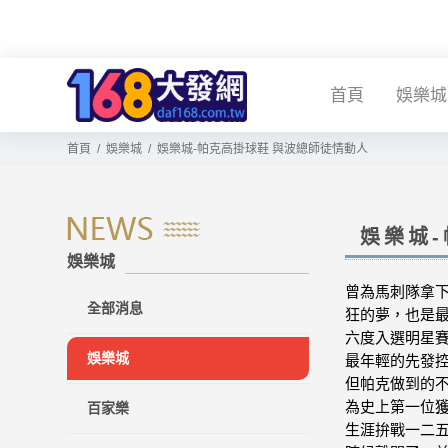
首頁
娛樂城
首頁
娛樂城
娛樂城-帕克高掛球鞋 與波總師徒情動人
娛樂城
娛樂城
曾為馬刺隊拿
全部消息
狂的夢，也是
六度入選明星
娛樂城
最年輕的先發
但帕克做到的
為史上第一位
百家樂
生涯拚戰一二