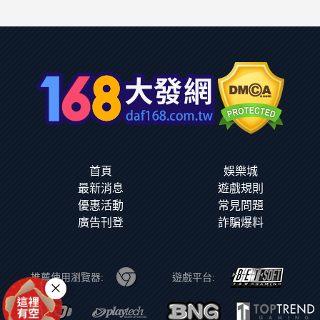
首頁
娛樂城
最新消息
遊戲規則
優惠活動
常見問題
廣告刊登
詐騙爆料
推薦使用瀏覽器:
遊戲平台: