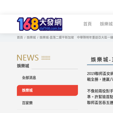
首頁
娛樂城
首頁
娛樂城
娛樂城-直落二擺平新加坡 中華隊明年重返亞大區一
娛樂城
娛樂城
2019聯邦盃
全部消息
戰全勝，連贏
娛樂城
不像前兩役對手
準。許絜瑜首點
聯邦盃苦吞五
百家樂