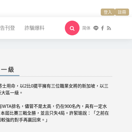
登入
註冊
廣告刊登
詐騙爆料
简体
區一級
日將士用命，以2比0擺平擁有三位職業女將的新加坡，以三
亞大區一級。
WTA排名，儘管不是太高，仍在900名內，具有一定水
彤，本屆比賽三戰全勝，並且只失4局。許絜瑜說：「之前在
到較強的對手再贏回來。」