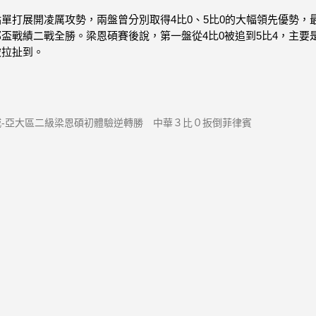
單打展開凌厲攻勢，兩盤曾分別取得4比0、5比0的大幅領先優勢，最後
盃戰績二戰全勝。梁恩碩賽後說，第一盤從4比0被追到5比4，主
被拉扯到。
城-亞大區二級梁恩碩初體驗逆轉勝 中華３比０扳倒菲律賓
星朝娛樂城官方網站-出金評價ptt體驗金-會員優惠-app手機版下載
酷炫娛樂城
MORE >
MORE >