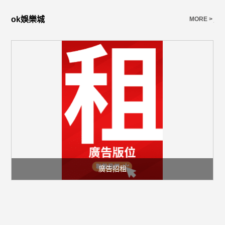
ok娛樂城
大
E >
MORE >
廣告招租