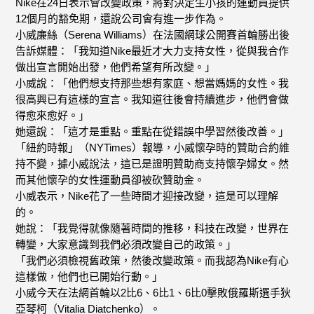
Nike在24日表示會改變政策，將對決定生小孩的運動員提供
12個月的豁免期，還說公司會有進一步作為。
小威廉絲（Serena Williams）在法國網球公開賽首輪勝出後
告訴媒體：「我知道Nike最近才大力支持女性，從與我合作
做出宣言開始出發，他們希望有所改變。」
小威說：「他們想支持那些想有家庭、想當媽媽的女性。我
很高興已有這樣的宣言。我知道往後會持續進步，他們會做
得愈來愈好。」
她還說：「這才是重點。重點在從錯誤中學習然後改善。」
「紐約時報」（NYTimes）報導，小威懷孕時的贊助合約維
持不變，據小威說法，這已是證明贊助商支持懷孕婦女。然
而其他懷孕的女性運動員卻被砍贊助金。
小威表示，Nike花了一些時間才迎接改變，這是可以理解
的。
她說：「我覺得就像隨著時間的推移，科技在改變，世界在
轉變，大家意識到我們必須改變自己的政策。」
「我們必須檢視舊政策，然後改變政策。而我認為Nike有心
這樣做，他們也已開始行動。」
小威今天在法網首輪以2比6、6比1、6比0擊敗俄羅斯選手狄
亞琴柯（Vitalia Diatchenko）。