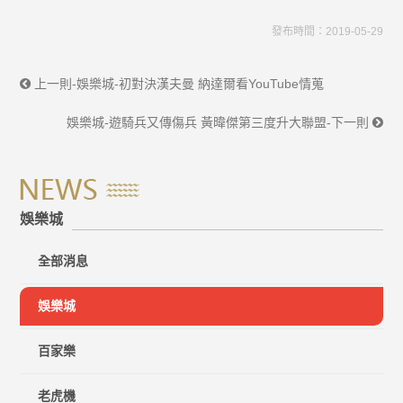
發布時間：2019-05-29
上一則-娛樂城-初對決漢夫曼 納達爾看YouTube情蒐
娛樂城-遊騎兵又傳傷兵 黃暐傑第三度升大聯盟-下一則
娛樂城
全部消息
娛樂城
百家樂
老虎機