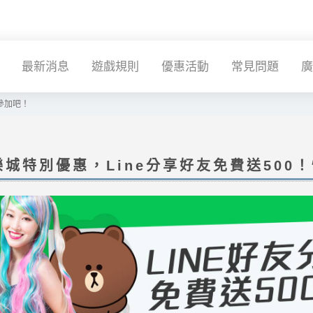
最新消息
遊戲規則
優惠活動
常見問題
參加吧！
城特別優惠，Line分享好友免費送500