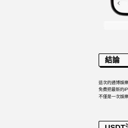
結論
這次的通博娛樂
免費把最新的iP
不僅是一次娛
USD