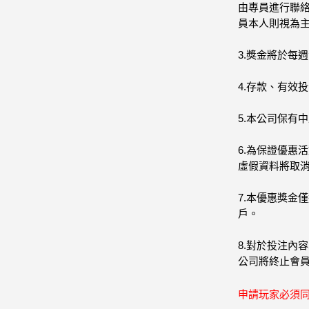
由專員進行聯
員本人則視為
3.獎金將於每
4.存款、有效投
5.本公司保有
6.為保證優惠
虛假資料將取
7.本優惠獎
戶。
8.對於投注
公司將終止會
申請玩家必須