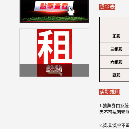
獎金表
正彩
三組彩
六組彩
廣告招租
對彩
活動規則
1.抽獎券由
因不可抗因素
2.獎項/獎金