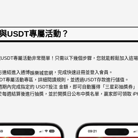
與USDT專屬活動？
USDT專屬活動非常簡單！只需以下幾個步驟，您就能輕鬆加入這場專
過官方連結進入通博
，完成快速註冊並登入會員。
娛樂城官網
進入USDT專屬活動專區，詳細閱讀規則，並透過USDT存款進行儲值。
在活動週期內完成指定的 USDT投注 金額，即可自動獲得「三星彩抽獎券
系統會於每週結算後進行抽獎，並於開獎日公布中獎名單，贏家即可領取 iPh