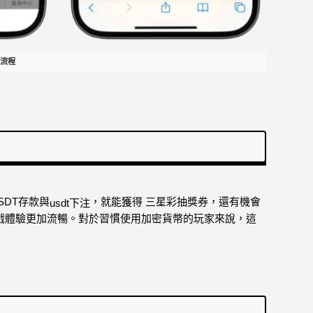
動流程
SDT存款與
，就能獲得 三星彩抽獎券，還有機會
usdt下注
戲體驗更加流暢。對於習慣使用加密貨幣的玩家來說，這