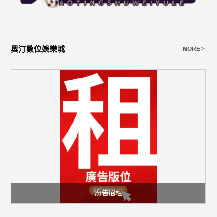
奧汀數位娛樂城
E >
MORE >
廣告招租