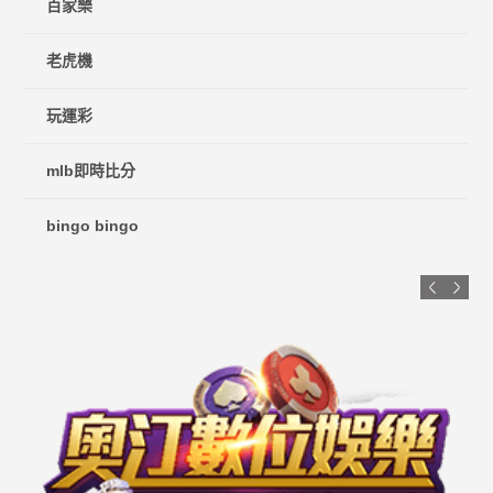
百家樂
老虎機
玩運彩
mlb即時比分
bingo bingo