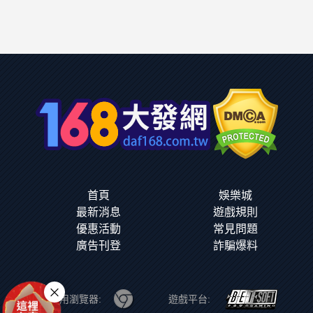
首頁
娛樂城
最新消息
遊戲規則
優惠活動
常見問題
廣告刊登
詐騙爆料
推薦使用瀏覽器:
遊戲平台: