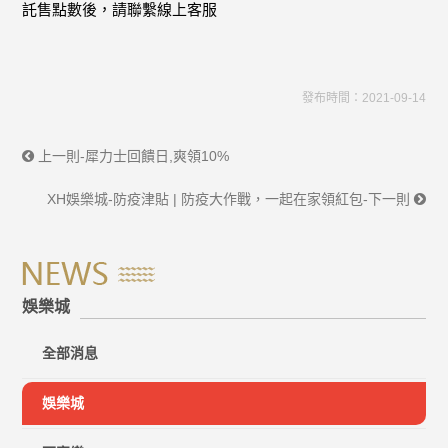
託售點數後，請聯繫線上客服
發布時間：2021-09-14
上一則-犀力士回饋日,爽領10%
XH娛樂城-防疫津貼 | 防疫大作戰，一起在家領紅包-下一則
娛樂城
全部消息
娛樂城