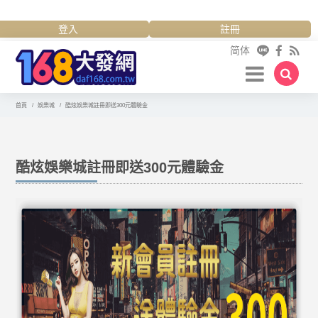
登入
註冊
简体
首頁
娛樂城
酷炫娛樂城註冊即送300元體驗金
酷炫娛樂城註冊即送300元體驗金