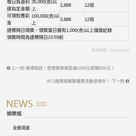
每日負盈利
35,000(含)以
1,888
12倍
達指定金額
上
可領對應彩
100,000(含)以
3,888
12倍
金
上
達標隔日領獎，領獎當日需有1,000(含)以上儲值紀錄
領獎時間為達標隔日23:59前
發布時間：2023-08-22
上一則-豪禮相送！發樂娛樂城首儲1000元即贈500元！
AC1娛樂城推薦優惠活動發燒中！-下一則
娛樂城
全部消息