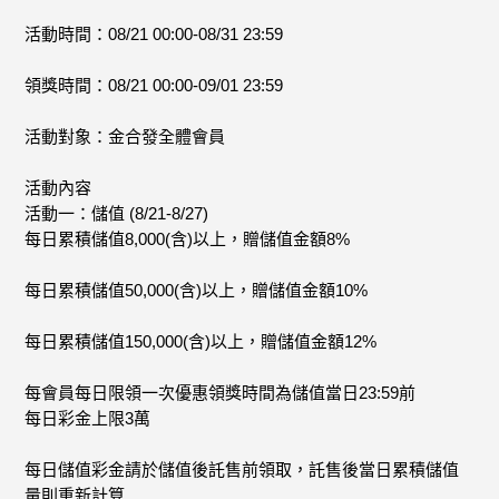
活動時間：08/21 00:00-08/31 23:59
領獎時間：08/21 00:00-09/01 23:59
活動對象：金合發全體會員
活動內容
活動一：儲值 (8/21-8/27)
每日累積儲值8,000(含)以上，贈儲值金額8%
每日累積儲值50,000(含)以上，贈儲值金額10%
每日累積儲值150,000(含)以上，贈儲值金額12%
每會員每日限領一次優惠領獎時間為儲值當日23:59前
每日彩金上限3萬
每日儲值彩金請於儲值後託售前領取，託售後當日累積儲值
量則重新計算