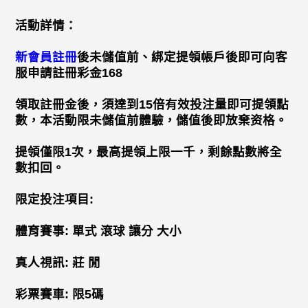
活動詳情：
新會員註冊
後未儲值前、綁定提領帳戶後即可向客
服申請註冊彩金168
領取註冊金後，須達到15倍有效投注量即可提領點
數，本活動限未儲值前體驗，儲值後即放棄资格。
提領僅限1次，最高提領上限一千，剩餘點數將全
數扣回。
限定投注項目:
體育賽事: 單式 滾球 讓分 大小
真人視訊: 莊 閒
彩票賽車: 限5碼