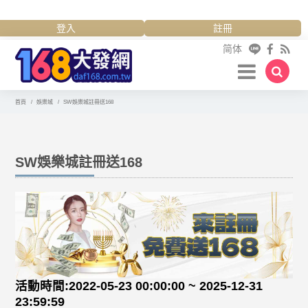
登入
註冊
简体
首頁
娛樂城
SW娛樂城註冊送168
SW娛樂城註冊送168
活動時間:2022-05-23 00:00:00 ~ 2025-12-31
23:59:59