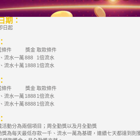
日期：
即日起
：
成條件
獎金
取款條件
、流水一萬
888
1倍流水
、流水十萬
1888
1倍流水
：
成條件
獎金
取款條件
FEIDA365-app手機版下載-出金評價ptt體驗金-會員優惠-官方網站
KG娛樂城：盡情享受無限樂趣的絕佳選擇！
金鈦城娛樂城
MORE >
MORE >
、流水一萬
1888
1倍流水
、流水十萬
8888
1倍流水
：
樂城活動分為兩個項目；周全勤獎以及月全勤獎
全勤獎為每天最低存款一千、流水一萬為基礎，連續七天都達到則