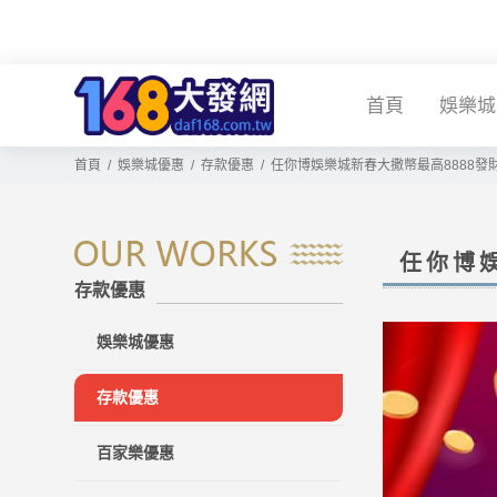
首頁
娛樂城
首頁
娛樂城優惠
存款優惠
任你博娛樂城新春大撒幣最高8888發
任你博
存款優惠
娛樂城優惠
存款優惠
百家樂優惠