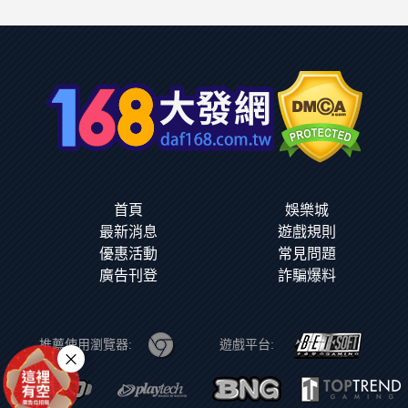
首頁
娛樂城
最新消息
遊戲規則
優惠活動
常見問題
廣告刊登
詐騙爆料
推薦使用瀏覽器:
遊戲平台: