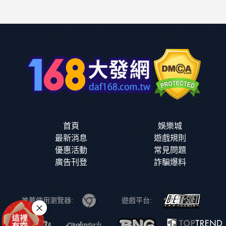
首頁
娛樂城
最新消息
遊戲規則
優惠活動
常見問題
廣告刊登
詐騙爆料
推薦使用瀏覽器:
遊戲平台: