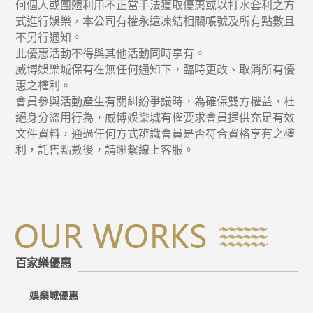
何個人或團體利用不正當手法獲取優惠或以打水套利之方
式進行娛樂，本公司有權永遠凍結相關帳號及所有點數且
不另行通知。
此優惠活動不得與其他活動同時享有。
威博娛樂城保有在無任何通知下，臨時更改、取消所有優
惠之權利。
會員參與活動產生有關糾紛爭議時，為確保雙方權益，杜
絕身分盜用行為，威博娛樂城有權要求會員提供充足有效
文件資料，通過任何方式辨識會員是否符合資格享有之權
利，託售點數後，請聯繫線上客服。
百家樂優惠
娛樂城優惠