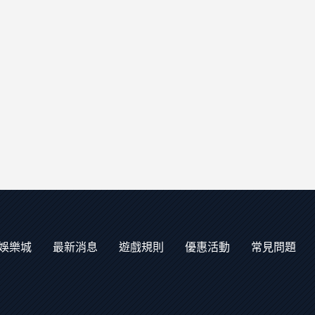
娛樂城
最新消息
遊戲規則
優惠活動
常見問題