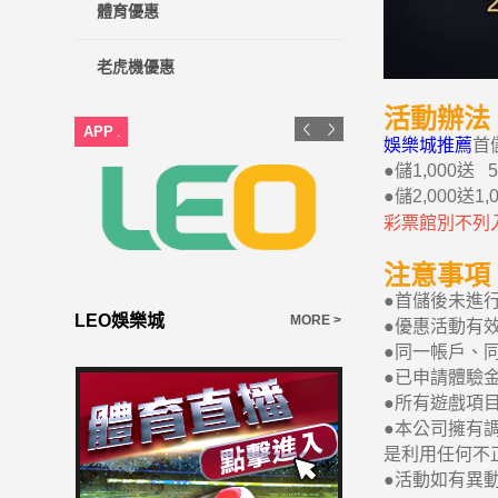
體育優惠
老虎機優惠
活動辦法
娛樂城推薦
首
●儲1,000送 5
●儲2,000送1,
彩票館別 不列
注意事項
●首儲後未進
KG娛樂城：盡情享受無限樂趣的絕佳選擇！
MORE >
MORE >
●優惠活動有效投注
●同一帳戶、
●已申請體驗
●所有遊戲項
●本公司擁有
是利用任何不
●活動如有異