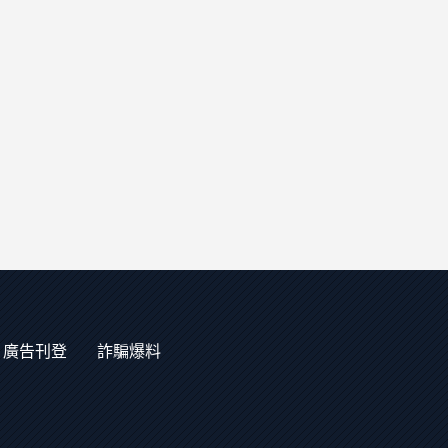
廣告刊登
詐騙爆料