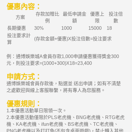
優惠內容：
存款加贈比
最低申請金
優惠上
投注倍
方案
例
額
限
數
長期優惠
30%
1000
15000
18
投注要求計
(存款金額+優惠)X投注倍數=投注要求
算
例：通博娛樂城A會員存款1,000申請優惠獲得獎金300
元，則投注要求=(1000+300)X18=23,400
申請方式：
通博娛樂城會員存款後，點選並 送出申請；如有不清楚
之處歡迎與線上客服聯繫，將有專人為您服務。
優惠規則：
1.本優惠活動單日限領一次。
2.本優惠活動僅限於PLS老虎機、BNG老虎機、RTG老虎
機、KA老虎機、ifun老虎機、BS老虎機、TC老虎機、
PNG老虎機以及打打魚(不包含桌面遊戲)，禁止轉入其他