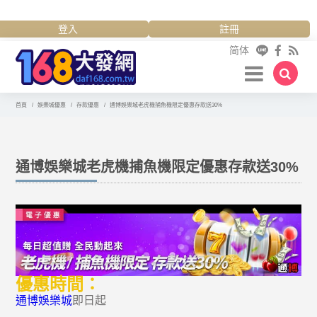
登入
註冊
简体
首頁
娛樂城優惠
存款優惠
通博娛樂城老虎機捕魚機限定優惠存款送30%
通博娛樂城老虎機捕魚機限定優惠存款送30%
優惠時間：
通博娛樂城
即日起