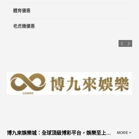
體育優惠
老虎機優惠
博九來娛樂城：全球頂級博彩平台，娛樂至上，贏得盡興！
金
E >
MORE >