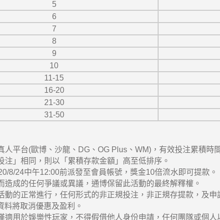
5
6
7
8
9
10
11-15
16-20
21-30
31-50
人平台(歐博、沙龍、DG、OG Plus、WM)，有效投注累積時間為2020/8
有效投注」相同，則以「累積存款金額」高至低排序。
020/8/24中午12:00前派發至會員帳號，獎金10倍流水即可提款。
優惠而造成的任何爭議或異議，通博保留此活動的最終解釋權。
惠活動的正常進行，任何形式的非正規投注，非正規存提款，及申請
資料將取消優惠及盈利。
獎金僅適用於娛樂性玩家，不得假借他人身份申請，任何團隊或個