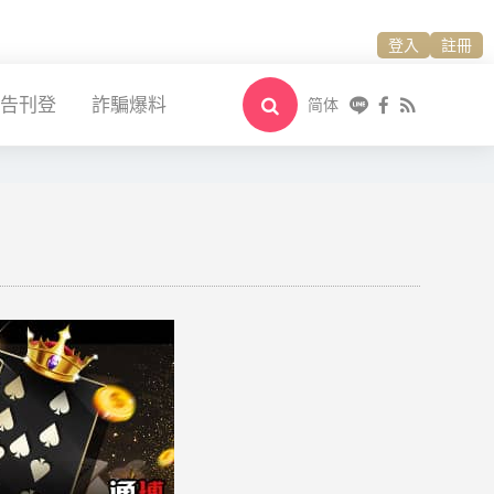
登入
註冊
廣告刊登
詐騙爆料
简体