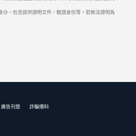
其身分，包含提供證明文件、驗證身份等。若無法證明為
廣告刊登
詐騙爆料