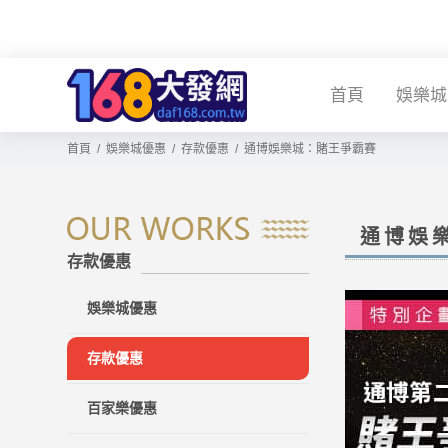
首頁
娛樂城
首頁
娛樂城優惠
存款優惠
通博娛樂城：賭王爭霸賽
通博娛
存款優惠
娛樂城優惠
存款優惠
百家樂優惠