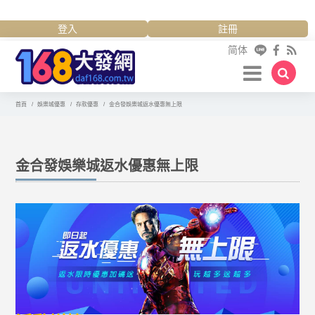
登入
註冊
简体
首頁
娛樂城優惠
存款優惠
金合發娛樂城返水優惠無上限
金合發娛樂城返水優惠無上限