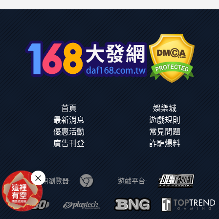
首頁
娛樂城
最新消息
遊戲規則
優惠活動
常見問題
廣告刊登
詐騙爆料
推薦使用瀏覽器:
遊戲平台: