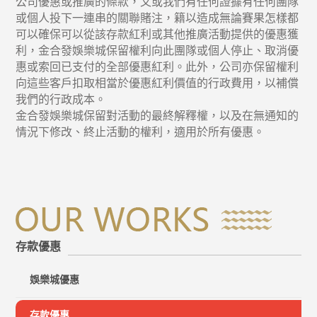
公司優惠或推廣的條款，又或我們有任何證據有任何團隊
或個人投下一連串的關聯賭注，籍以造成無論賽果怎樣都
可以確保可以從該存款紅利或其他推廣活動提供的優惠獲
利，金合發娛樂城保留權利向此團隊或個人停止、取消優
惠或索回已支付的全部優惠紅利。此外，公司亦保留權利
向這些客戶扣取相當於優惠紅利價值的行政費用，以補償
我們的行政成本。
金合發娛樂城保留對活動的最終解釋權，以及在無通知的
情況下修改、終止活動的權利，適用於所有優惠。
存款優惠
娛樂城優惠
存款優惠