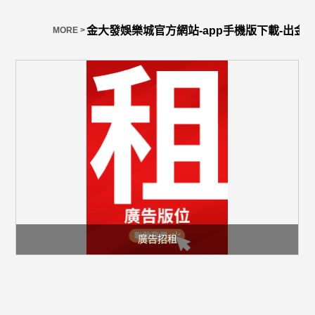
金大發娛樂城官方網站-app手機版下載-出金評價ptt體驗金-會員優惠
帝
E >
MORE >
廣告招租