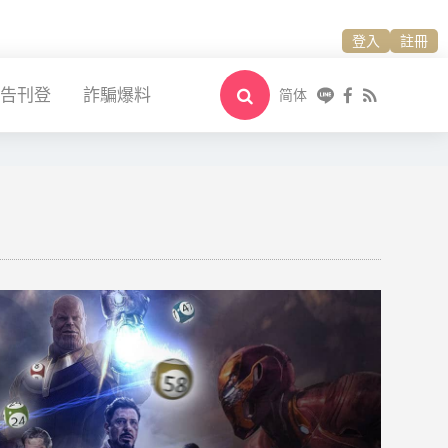
登入
註冊
廣告刊登
詐騙爆料
简体