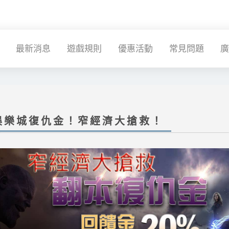
最新消息
遊戲規則
優惠活動
常見問題
！
娛樂城復仇金！窄經濟大搶救！