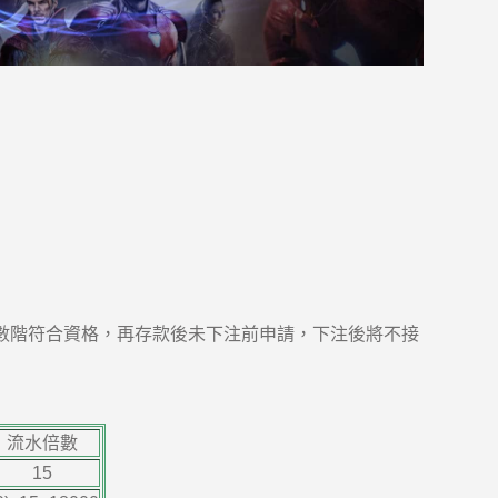
MORE >
數階符合資格，再存款後未下注前申請，下注後將不接
流水倍數
15