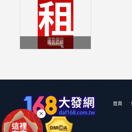
廣告招租
首頁