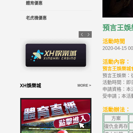
體育優惠
老虎機優惠
預言王娛
活動時間
2020-04-15 00
活動內容：
預言王娛樂城會員
預言王娛樂：復
活動時間：即
v7-bet娛樂城官方網站-app手機版下載-出金評價ptt體驗金-會員優惠
博金網
MORE >
MORE >
申請資格：本
受申請；本活
活動辦法：
方案
復仇金再存