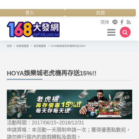
登入
註冊
简体
首頁
娛樂城優惠
老虎機優惠
HOYA娛樂城老虎機再存送15%!!
HOYA娛樂城老虎機再存送15%!!
活動時間：2017/06/15~2018/12/31
申請資格：本活動一天限制申請一次；獲得優惠點數前，
請勿進行館內的遊戲轉點及遊戲。