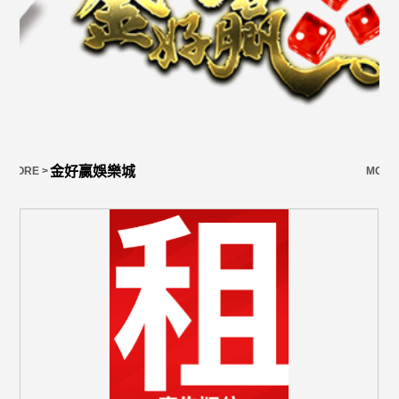
金好贏娛樂城
富
E >
MORE >