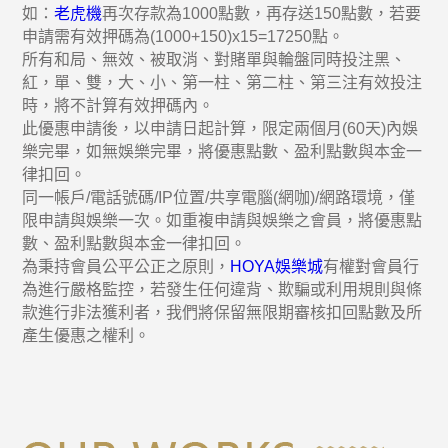
如：
老虎機
再次存款為1000點數，再存送150點數，若要
申請需有效押碼為(1000+150)x15=17250點。
所有和局、無效、被取消、對賭單與輪盤同時投注黑、
紅，單、雙，大、小、第一柱、第二柱、第三注有效投注
時，將不計算有效押碼內。
此優惠申請後，以申請日起計算，限定兩個月(60天)內娛
樂完畢，如無娛樂完畢，將優惠點數、盈利點數與本金一
律扣回。
同一帳戶/電話號碼/IP位置/共享電腦(網咖)/網路環境，僅
限申請與娛樂一次。如重複申請與娛樂之會員，將優惠點
數、盈利點數與本金一律扣回。
為秉持會員公平公正之原則，
HOYA娛樂城
有權對會員行
為進行嚴格監控，若發生任何違背、欺騙或利用規則與條
款進行非法獲利者，我們將保留無限期審核扣回點數及所
產生優惠之權利。