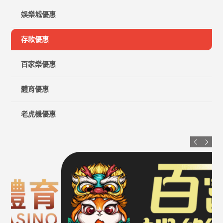
娛樂城優惠
存款優惠
百家樂優惠
體育優惠
老虎機優惠