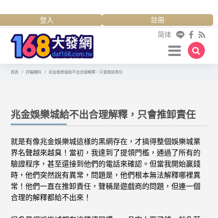
登入
註冊
简体
首頁
詐騙爆料
兆金娛樂城給不出合理解釋，只會推卸責任
兆金娛樂城給不出合理解釋，只會推卸責任
就是有像兆金娛樂城這樣的黑網存在，才搞得整個娛樂城業
界名聲越來越臭！當初，我達到了提領門檻，通過了所有的
驗證程序，甚至還接到他們的電話來確認。但當我開始贏錢
時，他們突然說有異常，問題是，他們根本無法解釋哪裡異
常！他們一直在推卸責任，聲稱是遊戲商的問題，但連一個
合理的解釋都給不出來！