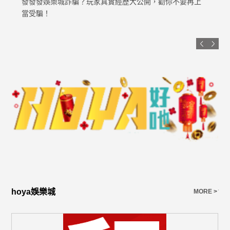
發發發娛樂城詐騙？玩家真實經歷大公開，勸你不要再上
當受騙！
hoya娛樂城
金
E >
MORE >