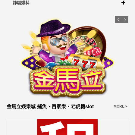
詐騙爆料
金馬立娛樂城-捕魚、百家樂、老虎機slot
E >
MORE >