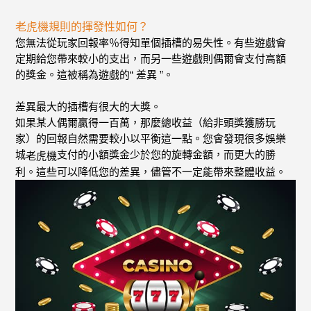
老虎機規則
的揮發性如何？
您無法從玩家回報率％得知單個插槽的易失性。有些遊戲會
定期給您帶來較小的支出，而另一些遊戲則偶爾會支付高額
的獎金。這被稱為遊戲的“ 差異 ”。
差異最大的插槽有很大的大獎。
如果某人偶爾贏得一百萬，那麼總收益（給非頭獎獲勝玩
家）的回報自然需要較小以平衡這一點。您會發現很多娛樂
城
支付的小額獎金少於您的旋轉金額，而更大的勝
老虎機
利。這些可以降低您的差異，儘管不一定能帶來整體收益。