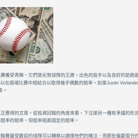
比賽備受青睞，它們是劣勢球隊的王牌。出色的投手以及良好的助跑器
可以在兩場比賽中相結合以取得幾乎偶數的賠率。如果Justin Verland
幸。
真正應得的文章。從投資回報的角度來看，下注是另一種有爭議的形
低賠率的賠率，但賠率相差固定的賠率。
球聯賽
最受歡迎的球隊可以轉移以選擇他們的賭注，而那些偏愛兩分的