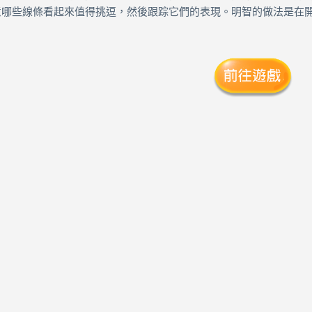
意哪些線條看起來值得挑逗，然後跟踪它們的表現。明智的做法是在
v7-bet娛樂城官方網站-app手機版下載-出金評價ptt體驗金-會員優惠
邁博體育
BCR娛樂城
MORE >
MORE >