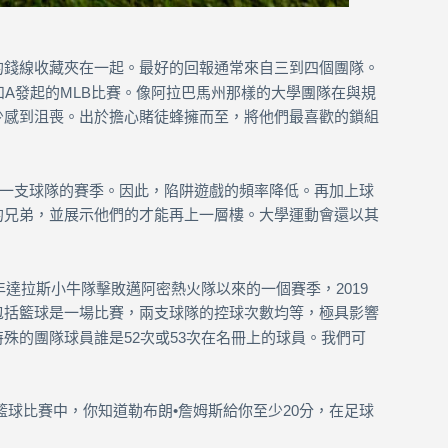
的錢線收藏夾在一起。最好的回報通常來自三到四個團隊。
A發起的MLB比賽。像阿拉巴馬州那樣的大學團隊在與規
少感到沮喪。出於擔心賭徒蜂擁而至，將他們最喜歡的鎖組
壞一支球隊的賽季。因此，陷阱遊戲的頻率降低。再加上球
的兄弟，並展示他們的才能再上一層樓。大學運動會還以其
年達拉斯小牛隊擊敗邁阿密熱火隊以來的一個賽季，2019
包括籃球是一場比賽，兩支球隊的控球次數均等，極具影響
殊的團隊球員誰是52次或53次在名冊上的球員。我們可
籃球比賽中，你知道勒布朗•詹姆斯給你至少20分，在足球